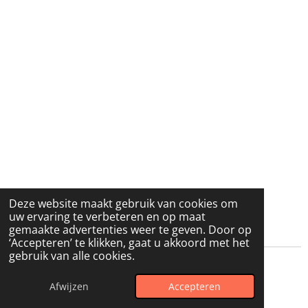
Deze website maakt gebruik van cookies om
uw ervaring te verbeteren en op maat
gemaakte advertenties weer te geven. Door op
‘Accepteren’ te klikken, gaat u akkoord met het
gebruik van alle cookies.
© 2025 - 2026 Lallemand& Van Schil Events
Afwijzen
Accepteren
Powered by
JouwWeb