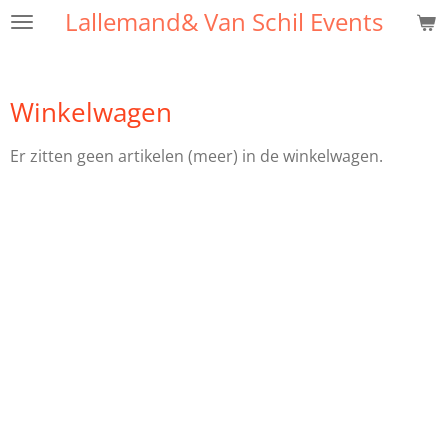
Lallemand& Van Schil Events
Ga
direct
naar
de
Winkelwagen
hoofdinhoud
Er zitten geen artikelen (meer) in de winkelwagen.